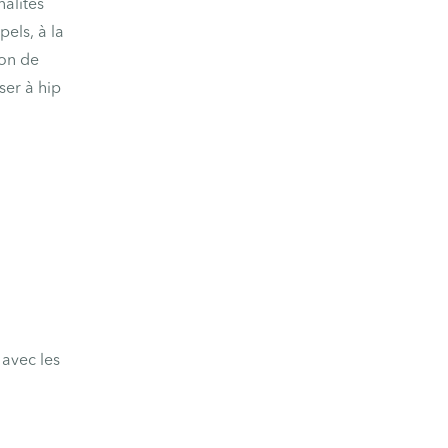
nalités
els, à la
ion de
ser à hip
 avec les