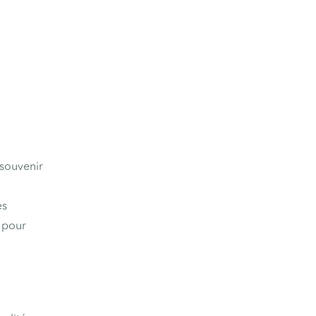
 souvenir
es
s pour