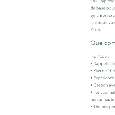
Oui ! hip tél
de base pour
synchronisati
cartes de vœu
PLUS.
Que com
hip PLUS :
• Rappels illi
• Plus de 100
• Expérience 
• Gestion av
• Fonctionnal
personnes im
• Thèmes pers